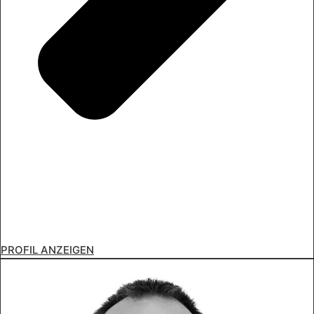
PROFIL ANZEIGEN