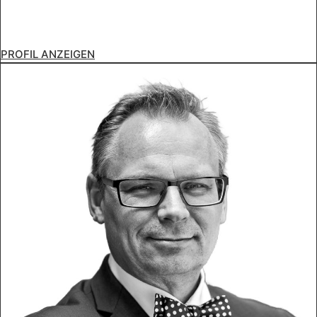
PROFIL ANZEIGEN