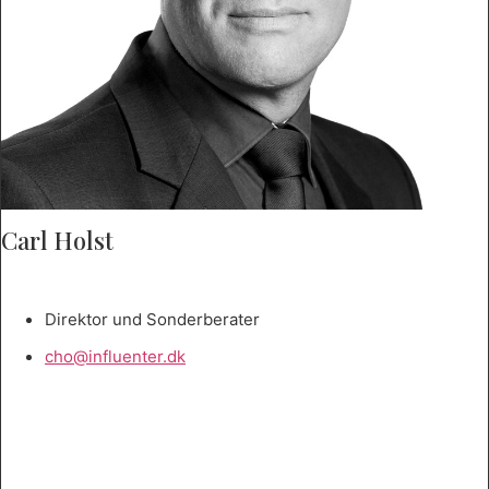
Carl Holst
Direktor und Sonderberater
cho@influenter.dk