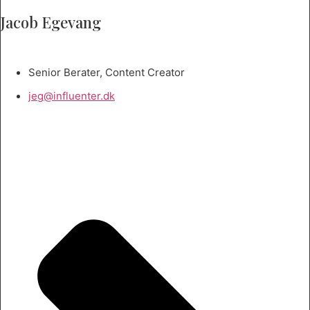
Jacob Egevang
Senior Berater, Content Creator
jeg@influenter.dk