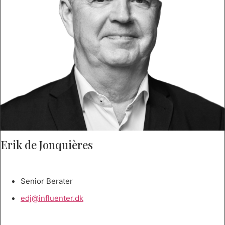
Erik de Jonquières
Senior Berater
edj@influenter.dk