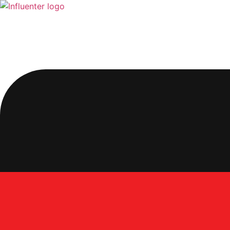
Videre
til
indhold