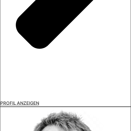
PROFIL ANZEIGEN