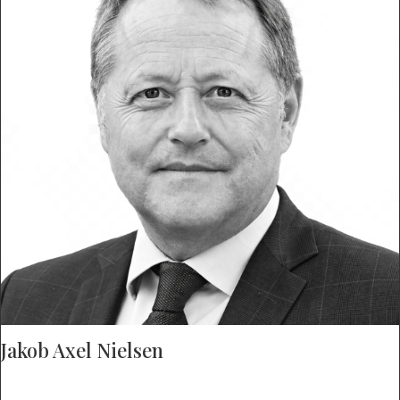
Jakob Axel Nielsen